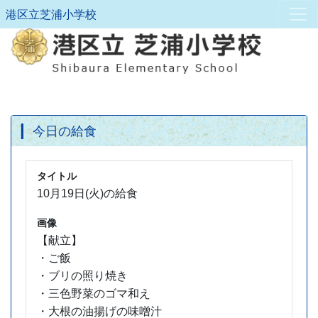
港区立芝浦小学校
今日の給食
タイトル
10月19日(火)の給食
画像
【献立】
・ご飯
・ブリの照り焼き
・三色野菜のゴマ和え
・大根の油揚げの味噌汁