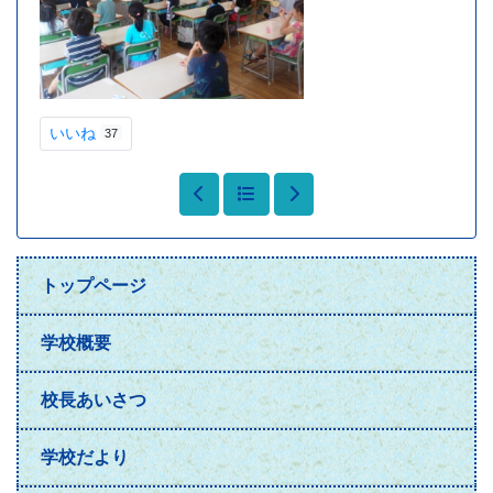
いいね
37
トップページ
学校概要
校長あいさつ
学校だより