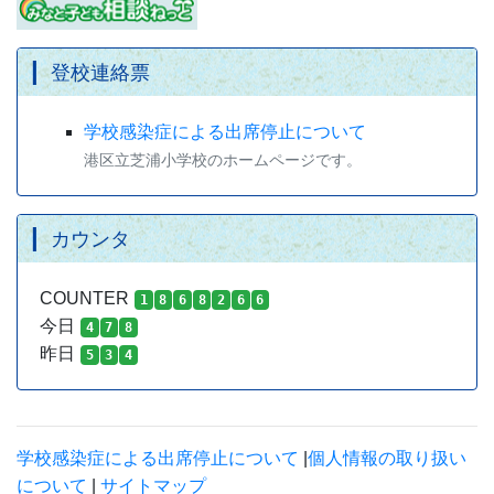
登校連絡票
学校感染症による出席停止について
港区立芝浦小学校のホームページです。
カウンタ
COUNTER
1
8
6
8
2
6
6
今日
4
7
8
昨日
5
3
4
学校感染症による出席停止について
|
個人情報の取り扱い
について
|
サイトマップ